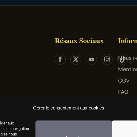
Résaux Sociaux
Infor
Nous re
Mentio
CGV
FAQ
 risques : endettement, isolement, dépendance... Faites-vous aider au 09-74-75-13-13 (app
Gérer le consentement aux cookies
céder aux
ence de navigation
logies nous