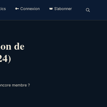
ics
🔑 Connexion
👑 S’abonner
ion de
24)
 encore membre ?