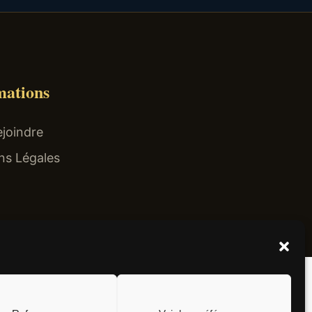
mations
joindre
ns Légales
el non surtaxé).