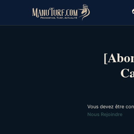
Skip
to

content
[Abon
Ca
Vous devez être con
Nous Rejoindre