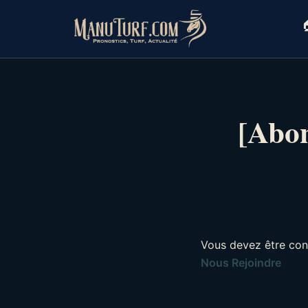
Skip
to

content
[Abon
Vous devez être con
Nous Rejoindre