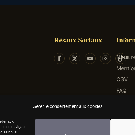
Résaux Sociaux
Infor
Nous re
Mentio
CGV
FAQ
 risques : endettement, isolement, dépendance... Faites-vous aider au 09-74-75-13-13 (app
Gérer le consentement aux cookies
céder aux
ence de navigation
logies nous