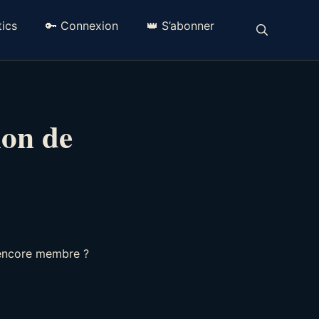
ics
🔑 Connexion
👑 S’abonner
ion de
 encore membre ?