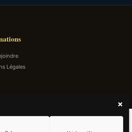
mations
joindre
ns Légales
el non surtaxé).