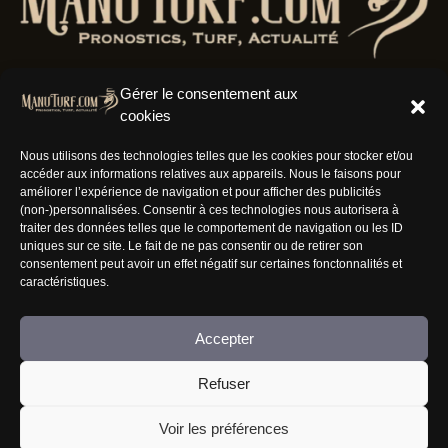
Gérer le consentement aux
cookies
Résaux Sociaux
Nous utilisons des technologies telles que les cookies pour stocker et/ou
accéder aux informations relatives aux appareils. Nous le faisons pour
améliorer l’expérience de navigation et pour afficher des publicités
(non-)personnalisées. Consentir à ces technologies nous autorisera à
traiter des données telles que le comportement de navigation ou les ID
uniques sur ce site. Le fait de ne pas consentir ou de retirer son
Informations
consentement peut avoir un effet négatif sur certaines fonctonnalités et
caractéristiques.
Nous rejoindre
Accepter
Mentions Légales
CGV
Refuser
FAQ
Voir les préférences
Jouer comporte des risques : endettement, isolement, dépendance... Faites-vous aider au
09-74-75-13-13 (appel non surtaxé).