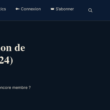
ics
🔑 Connexion
👑 S’abonner
ion de
24)
 encore membre ?