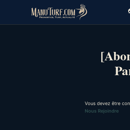
Skip
to

content
[Abon
Pa
Vous devez être con
Nous Rejoindre