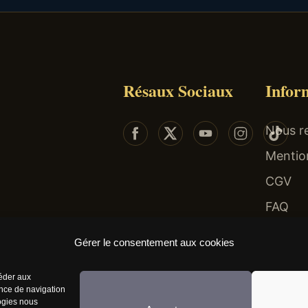
Résaux Sociaux
Infor
Nous re
Mentio
CGV
FAQ
 risques : endettement, isolement, dépendance... Faites-vous aider au 09-74-75-13-13 (app
Gérer le consentement aux cookies
céder aux
ence de navigation
logies nous