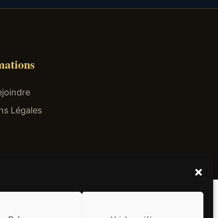
mations
joindre
ns Légales
el non surtaxé).