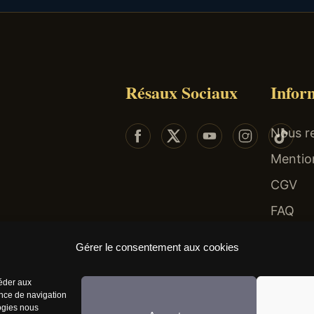
Résaux Sociaux
Infor
Nous re
Mentio
CGV
FAQ
 risques : endettement, isolement, dépendance... Faites-vous aider au 09-74-75-13-13 (app
Gérer le consentement aux cookies
céder aux
ence de navigation
logies nous