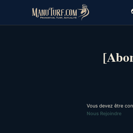
Skip
to

content
[Abon
Vous devez être con
Nous Rejoindre