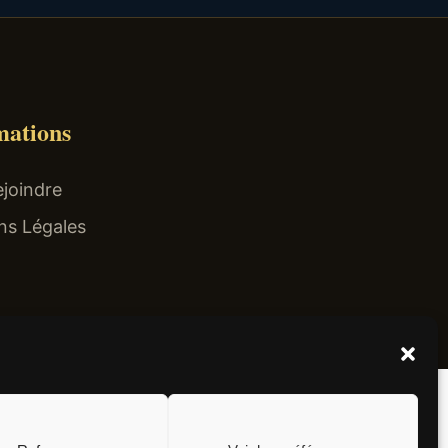
mations
joindre
ns Légales
el non surtaxé).