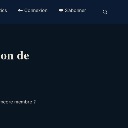
ics
🔑 Connexion
👑 S’abonner
ion de
 encore membre ?