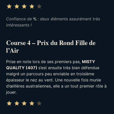
Note : 4 sur 5.
⭐
⭐
⭐
⭐
Confiance de
⅘
: deux éléments assurément très
intéressants !
Course 4 – Prix du Rond Fille de
l’Air
Prise en note lors de ses premiers pas,
MISTY
QUALITY (407)
s’est ensuite très bien défendue
malgré un parcours peu enviable en troisième
épaisseur le nez au vent. Une nouvelle fois munie
d’œillères australiennes, elle a un tout premier rôle à
jouer.
Note : 4 sur 5.
⭐
⭐
⭐
⭐