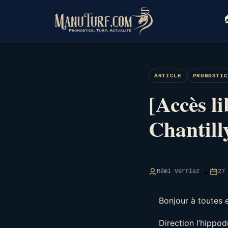
Skip
to

content
ARTICLE
PRONOSTIC
[Accès l
Chantill
Rémi Verriez
27
Bonjour à toutes e
Direction l’hippo