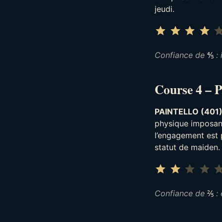
jeudi.
⭐
⭐
⭐
⭐
Confiance de
⅘
: 
Course 4 – 
PAINTELLO (401
physique imposant 
l’engagement est 
statut de maiden.
⭐
⭐
Confiance de
⅖
: 