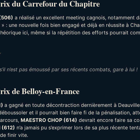
Prix du Carrefour du Chapitre
(506)
a réalisé un excellent meeting cagnois, notamment d
 » : une nouvelle fois bien engagé et déjà en réussite à Chant
héorique ici, même si la répétition des efforts pourrait co
Note : 3 sur 5.
s’il n’est pas émoussé par ses récents combats, gare à lui !
rix de Belloy-en-France
1)
a gagné en toute décontraction dernièrement à Deauville :
déboussoler et il pourrait bien faire fi de la pénalisation, at
parcours,
MAESTRO CHOP (614)
devrait encore faire sa co
 (612)
n’a jamais pu s’exprimer lors de sa plus récente tent
 finir vite.