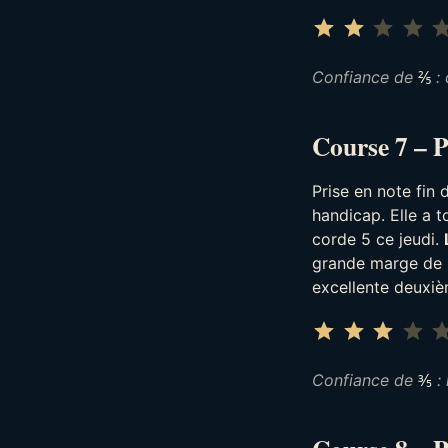
⭐
⭐
Confiance de
⅖
: 
Course 7 – P
Prise en note fin
handicap. Elle a t
corde 5 ce jeudi.
grande marge de m
excellente deuxièm
⭐
⭐
⭐
Confiance de
⅗
: 