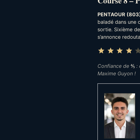
Course 8 – P
PENTAOUR (803
baladé dans une c
sortie. Sixième de
s’annonce redouta
⭐
⭐
⭐
⭐
Confiance de
⅘
: 
Maxime Guyon !