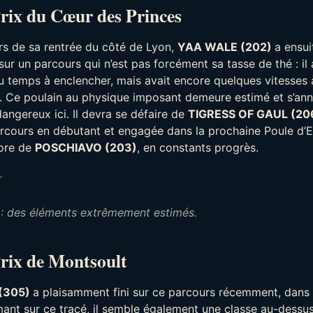
rix du Cœur des Princes
rs de sa rentrée du côté de Lyon,
YAA WALE (202)
a ensu
sur un parcours qui n’est pas forcément sa tasse de thé : il 
du temps à enclencher, mais avait encore quelques vitesses
. Ce poulain au physique imposant demeure estimé et s’an
angereux ici. Il devra se défaire de
TIGRESS OF GAUL (20
arcours en débutant et engagée dans la prochaine Poule d’E
core de
POSCHIAVO (203)
, en constants progrès.
Note : 4 sur 5.
 : des éléments extrêmement estimés.
Prix de Montsoult
(305)
a plaisamment fini sur ce parcours récemment, dans 
nt sur ce tracé, il semble également une classe au-dessus