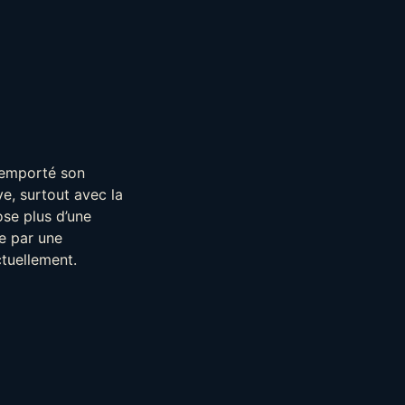
remporté son
ve, surtout avec la
ose plus d’une
e par une
ctuellement.