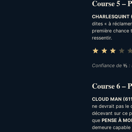
Course 5 – 
CHARLESQUINT 
dites « à réclamer
première chance t
ressentir.
⭐
⭐
⭐
Confiance de
⅗
: 
Course 6 – P
CLOUD MAN (61
ne devrait pas le 
décevant sur ce 
que
PENSE À MOI
demeure capable de