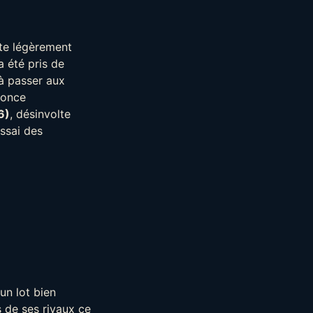
ite légèrement
a été pris de
 à passer aux
nonce
6)
, désinvolte
ssai des
un lot bien
 de ses rivaux ce