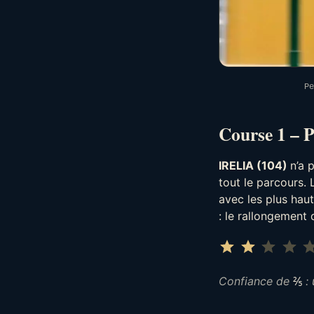
Pe
Course 1 – 
IRELIA (104)
n’a 
tout le parcours. 
avec les plus hau
: le rallongement 
⭐
⭐
Confiance de
⅖
: 