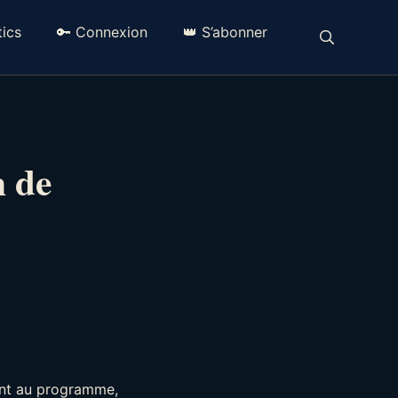
ics
🔑 Connexion
👑 S’abonner
n de
sont au programme,