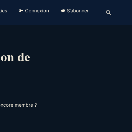
ics
🔑 Connexion
👑 S’abonner
ion de
 encore membre ?