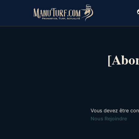
Skip
to

content
[Abon
Vous devez être con
Nous Rejoindre