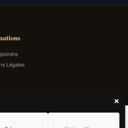
mations
joindre
ns Légales
el non surtaxé).