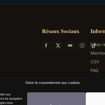
Résaux Sociaux
Infor
Nous re
Mentio
CGV
FAQ
 risques : endettement, isolement, dépendance... Faites-vous aider au 09-74-75-13-13 (app
Gérer le consentement aux cookies
céder aux
ence de navigation
logies nous