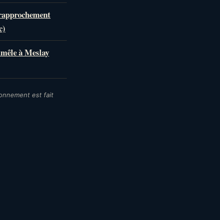
 rapprochement
c)
mmêle à Meslay
bonnement est fait