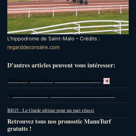
L’hippodrome de Saint-Malo – Crédits :
regarddecorsaire.com
D’autres articles peuvent vous intéresser:
Plus de repérés? Vous pouvez vous abonner ici
Quiz : Vous êtes un pro si vous faites au moins 7/10 !
BIG5 : Le Guide ultime pour un pari réussi
Retrouvez tous nos pronostic ManuTurf
gratuits !