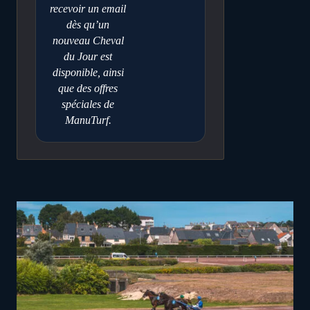
recevoir un email
dès qu’un
nouveau Cheval
du Jour est
disponible, ainsi
que des offres
spéciales de
ManuTurf.