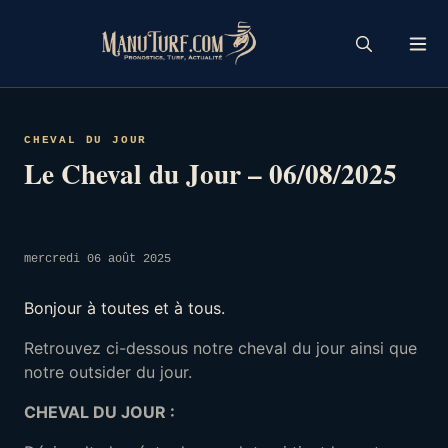
Skip
to
content
CHEVAL DU JOUR
Le Cheval du Jour – 06/08/2025
mercredi 06 août 2025
Bonjour à toutes et à tous.
Retrouvez ci-dessous notre cheval du jour ainsi que
notre outsider du jour.
CHEVAL DU JOUR :