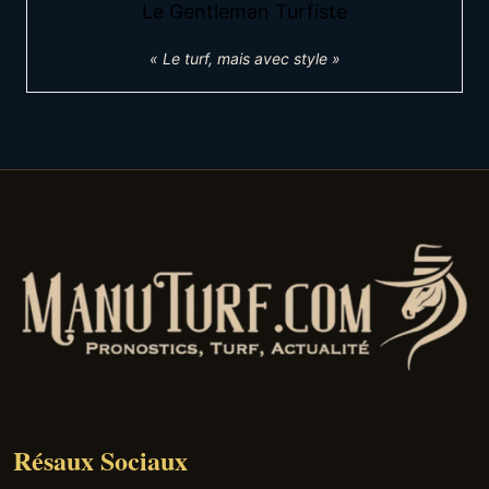
Le Gentleman Turfiste
« Le turf, mais avec style »
Résaux Sociaux