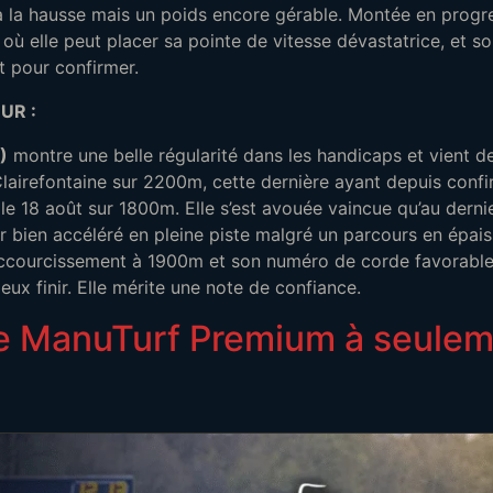
à la hausse mais un poids encore gérable. Montée en progre
où elle peut placer sa pointe de vitesse dévastatrice, et s
t pour confirmer.
UR :
)
montre une belle régularité dans les handicaps et vient d
Clairefontaine sur 2200m, cette dernière ayant depuis conf
e le 18 août sur 1800m. Elle s’est avouée vaincue qu’au der
ir bien accéléré en pleine piste malgré un parcours en épais
ccourcissement à 1900m et son numéro de corde favorable d
eux finir. Elle mérite une note de confiance.
e ManuTurf Premium à seulem