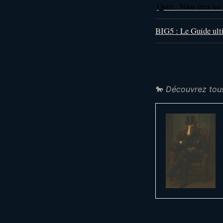
Quiz : Vous êtes un 
BIG5 : Le Guide ult
🐎
Découvrez tou