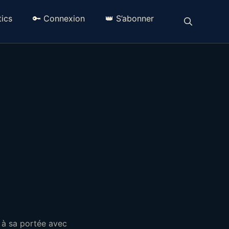
ics
🔑 Connexion
👑 S’abonner
p à sa portée avec