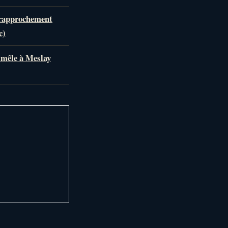
 rapprochement
c)
mmêle à Meslay