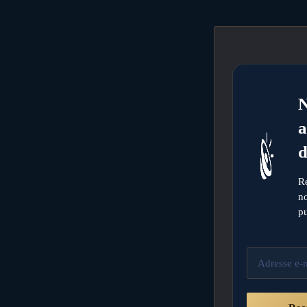
a
d
R
no
pu