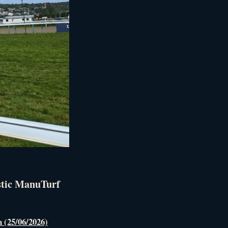
stic ManuTurf
n (25/06/2026)