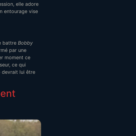
ssion, elle adore
on entourage vise
e battre
Bobby
irmé par une
nier moment ce
seur, ce qui
evrait lui être
ent