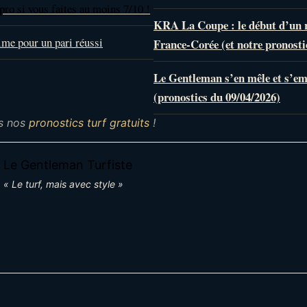
pro si vous faites au moins 7/10 !
KRA La Coupe : le début d’un
ime pour un pari réussi
France-Corée (et notre pronosti
Le Gentleman s’en mêle et s’e
(pronostics du 09/04/2026)
s nos
pronostics turf gratuits
!
Le Gentleman Turfiste
« Le turf, mais avec style »