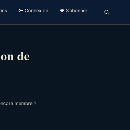
ics
🔑 Connexion
👑 S’abonner
ion de
 encore membre ?