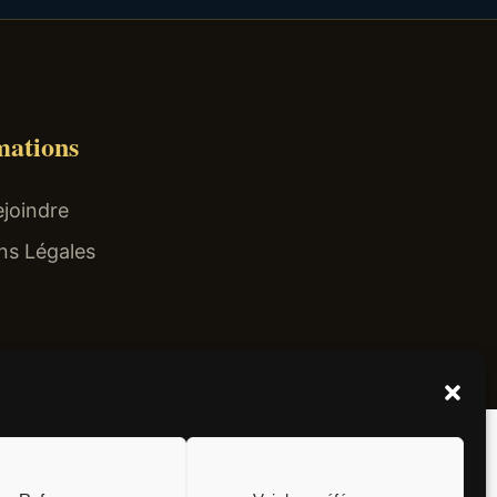
mations
joindre
ns Légales
el non surtaxé).