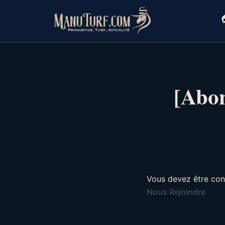
Skip
to

content
[Abon
Vous devez être con
Nous Rejoindre