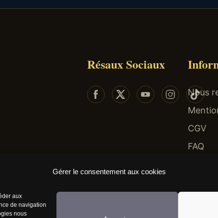
Résaux Sociaux
Infor
Nous re
Mentio
CGV
FAQ
 risques : endettement, isolement, dépendance... Faites-vous aider au 09-74-75-13-13 (app
Gérer le consentement aux cookies
céder aux
ence de navigation
logies nous