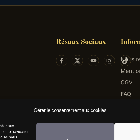
Résaux Sociaux
Infor
Nous re
Mentio
CGV
FAQ
 risques : endettement, isolement, dépendance... Faites-vous aider au 09-74-75-13-13 (app
Gérer le consentement aux cookies
céder aux
ence de navigation
logies nous