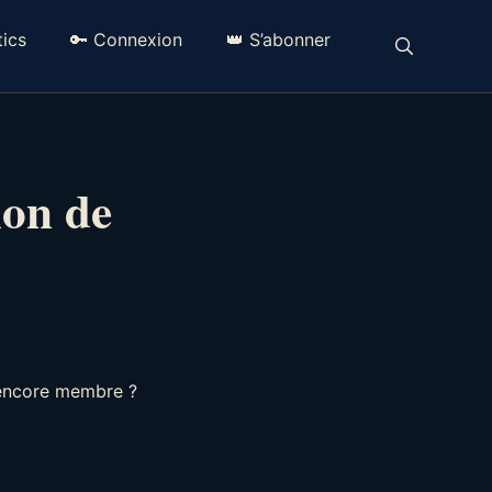
ics
🔑 Connexion
👑 S’abonner
ion de
 encore membre ?