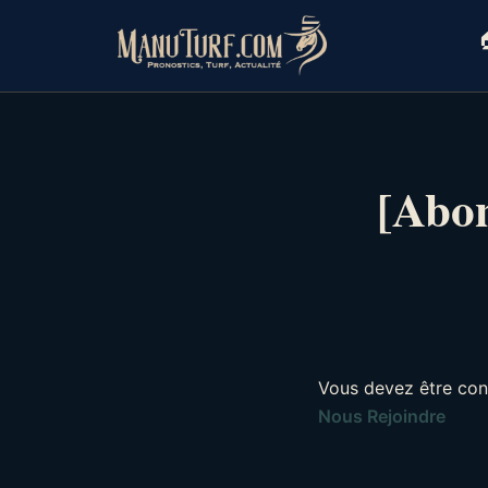
Skip
to

content
[Abon
Vous devez être con
Nous Rejoindre