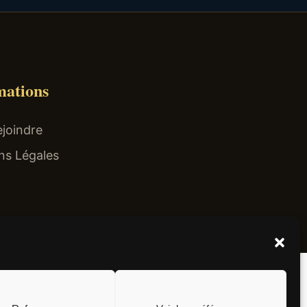
mations
joindre
ns Légales
el non surtaxé).