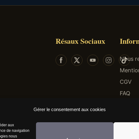
Résaux Sociaux
Infor
Nous re
Mentio
CGV
FAQ
 risques : endettement, isolement, dépendance... Faites-vous aider au 09-74-75-13-13 (app
Gérer le consentement aux cookies
céder aux
ence de navigation
logies nous