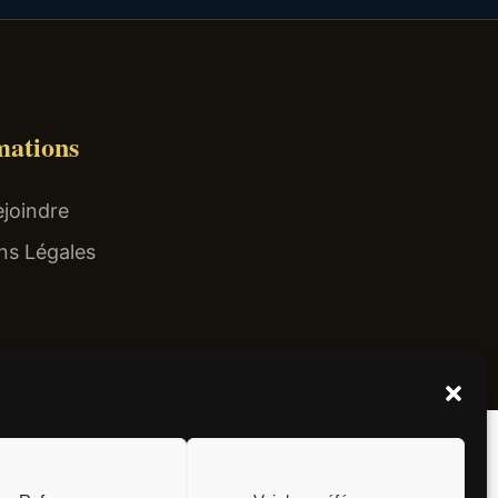
mations
joindre
ns Légales
el non surtaxé).