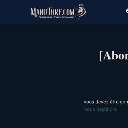
Skip
to

content
[Abon
Vous devez être con
Nous Rejoindre