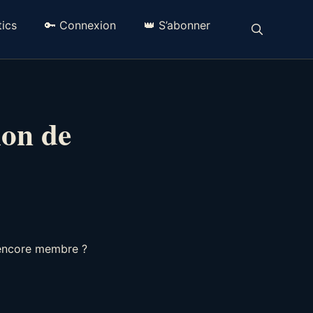
ics
🔑 Connexion
👑 S’abonner
ion de
 encore membre ?