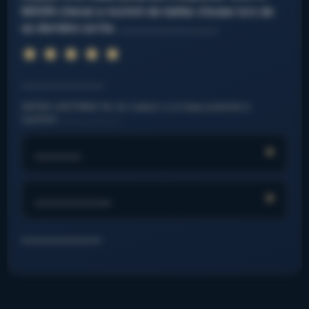
MOON cheval a montré de belles choses lors de
sa dernière sortie. ……………………………
Note : 6 sur 5.
⭐
⭐
⭐
⭐
⭐
⭐
……………………….
WATER LIGHTNING fils de (valeur) a un beau potentiel à
exploiter. ……………………..
…………
………………..
………………………