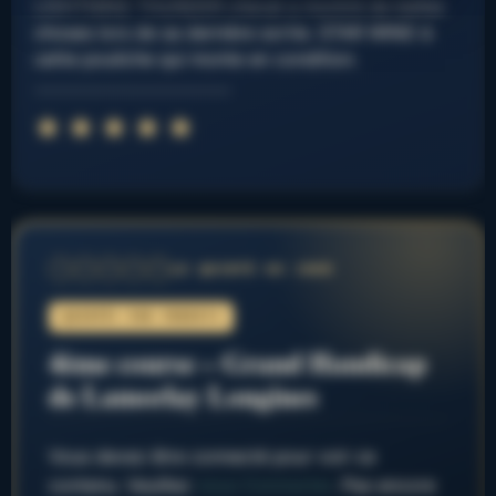
LIGHTNING THUNDER cheval a montré de belles
choses lors de sa dernière sortie. STAR WIND à
cette pouliche qui monte en condition.
…………………………………..
Note : 5 sur 5.
⭐
⭐
⭐
⭐
⭐
LE QUINTÉ DU JOUR
1
2
3
4
5
QUINTÉ+ PAR FRED974
4ème course – Grand Handicap
de Lamorlay Longines
Vous devez être connecté pour voir ce
contenu. Veuillez
vous Connecter
. Pas encore