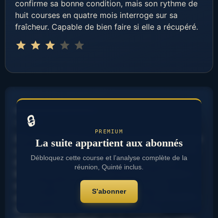
confirme sa bonne condition, mais son rythme de
huit courses en quatre mois interroge sur sa
fraîcheur. Capable de bien faire si elle a récupéré.
Note : 3 sur 5.
⭐
⭐
⭐
………………………
🔒
……………
PREMIUM
SKY SUN conditions de piste pourraient avantager
La suite appartient aux abonnés
certains profils. STAR STAR forme du jour sera un
Débloquez cette course et l’analyse complète de la
élément déterminant pour le choix du favori.
réunion, Quinté inclus.
MOON FIRE fils de (valeur) a un beau potentiel à
exploiter. L’analyse de cette course révèle
S’abonner
plusieurs candidatures intéressantes. SUN EARTH
à cette pouliche qui monte en condition.