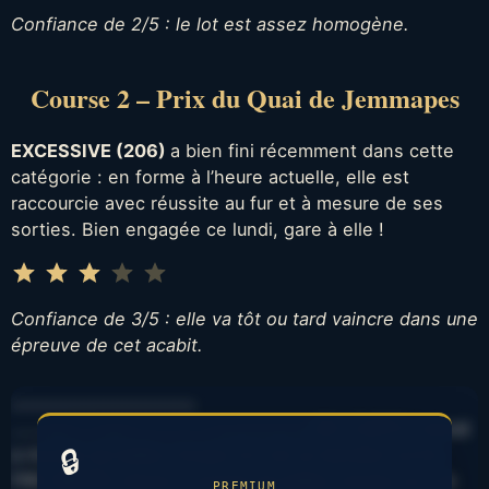
Confiance de 2/5 : le lot est assez homogène.
Course 2 – Prix du Quai de Jemmapes
EXCESSIVE (206)
a bien fini récemment dans cette
catégorie : en forme à l’heure actuelle, elle est
raccourcie avec réussite au fur et à mesure de ses
sorties. Bien engagée ce lundi, gare à elle !
Note : 3 sur 5.
⭐
⭐
⭐
Confiance de 3/5 : elle va tôt ou tard vaincre dans une
épreuve de cet acabit.
…………………………………
…….
……
……
……
………………
…………………
SKY EARTH cheval
a montré de belles choses lors de sa dernière sortie.
🔒
FIRE WATER cheval a montré de belles choses lors de
PREMIUM