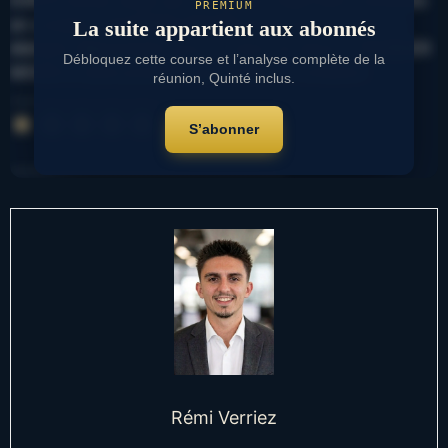
PREMIUM
en compte. THUNDER WATER forme du jour sera un
La suite appartient aux abonnés
élément déterminant pour le choix du favori. THUNDER
Débloquez cette course et l’analyse complète de la
MOON à cette pouliche qui monte en condition.
réunion, Quinté inclus.
…………………………………
Note : 17 sur 5.
⭐
⭐
⭐
⭐
⭐
⭐
⭐
⭐
⭐
⭐
⭐
⭐
⭐
⭐
⭐
⭐
⭐
S’abonner
……………………………………………………….
Rémi Verriez