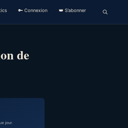
ics
🔑 Connexion
👑 S’abonner
ion de
e jour.