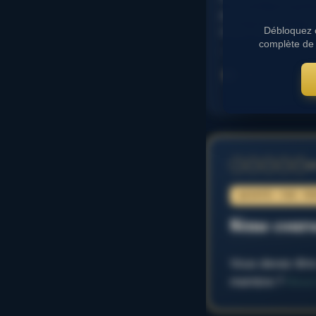
parcours sont en
choix du favori. 
Débloquez c
complète de 
……………………………
⭐
⭐
L
1
2
3
4
5
QUINTÉ+ PAR FR
8ème cours
Vous devez être
membre ?
Nous 