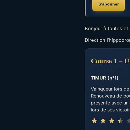
S’abonner
Bonjour à toutes et 
Direction l’hippod
Course 1 –
TIMUR (n°1)
Vainqueur lors d
Renouveau de bou
présente avec un b
lors de ses victoi
⭐
⭐
⭐
⭐