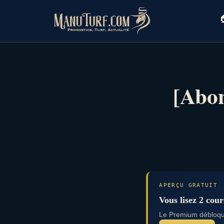
Skip
to

content
[Abon
APERÇU GRATUIT
Vous lisez 2 cour
Le Premium débloque