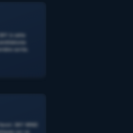
 SKY à cette
candidatures
nière sortie.
favori. SKY WIND
tiques sur ce