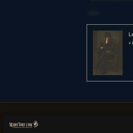
……….
L
« 