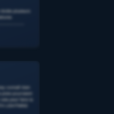
révèle plusieurs
datures
n. ………………………
ey connaît bien
 piste pourraient
ela peut faire la
ARTH LIGHTNING