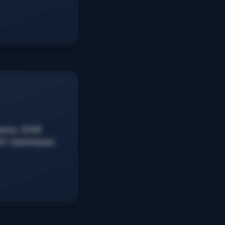
rence. STAR
Y statistiques