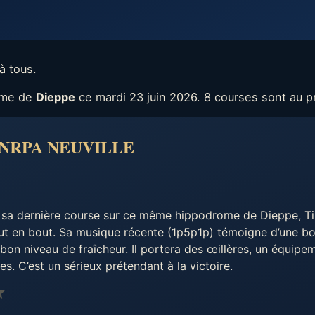
à tous.
rome de
Dieppe
ce mardi 23 juin 2026. 8 courses sont au 
 UNRPA NEUVILLE
e sa dernière course sur ce même hippodrome de Dieppe, T
t en bout. Sa musique récente (1p5p1p) témoigne d’une bon
on niveau de fraîcheur. Il portera des œillères, un équipem
res. C’est un sérieux prétendant à la victoire.
Note : 3.5 sur 5.