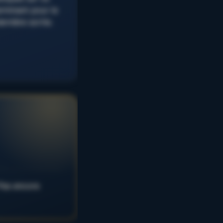
rminant pour le
rnière sortie.
 Pas encore