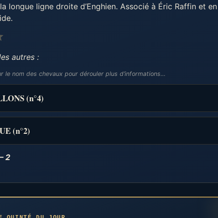
la longue ligne droite d’Enghien. Associé à Éric Raffin et en
ide.
Note : 4 sur 5.
es autres :
ur le nom des chevaux pour dérouler plus d’informations…
LLONS (n°4)
E (n°2)
– 2
E QUINTÉ DU JOUR