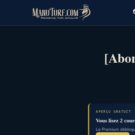
Skip
to

content
[Abon
APERÇU GRATUIT
Vous lisez 2 cour
Le Premium débloque