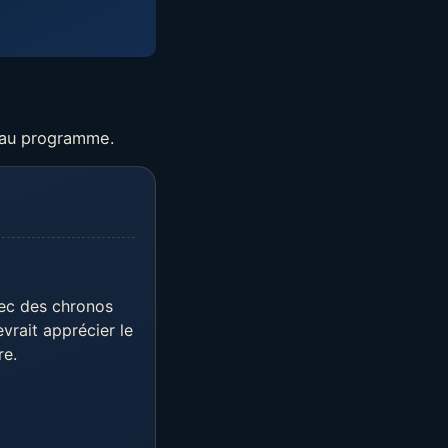
 au programme.
vec des chronos
evrait apprécier le
re.