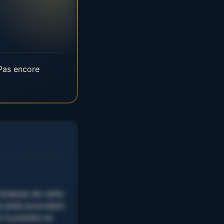
 Pas encore
’analyse de cette
 piste pourraient
t à prendre en