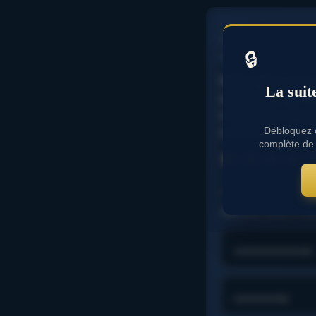
……………………..
………………….
🔒
WIND FIRE poids 
La suit
statistiques sur 
choses lors de sa
crucial dans le
Débloquez c
complète de 
⭐
⭐
⭐
⭐
⭐
⭐
⭐
……………………….
FIRE SUN cheval a mont
………………..
…………..