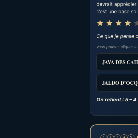
devrait apprécier 
c’est une base sol
⭐
⭐
⭐
⭐
Ce que je pense d
Vous pouvez cliquer s
JAVA DES CAI
JALDO D’OCQU
On retient : 5 – 4 
L
1
2
3
4
5