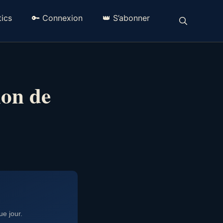
ics
🔑 Connexion
👑 S’abonner
ion de
e jour.