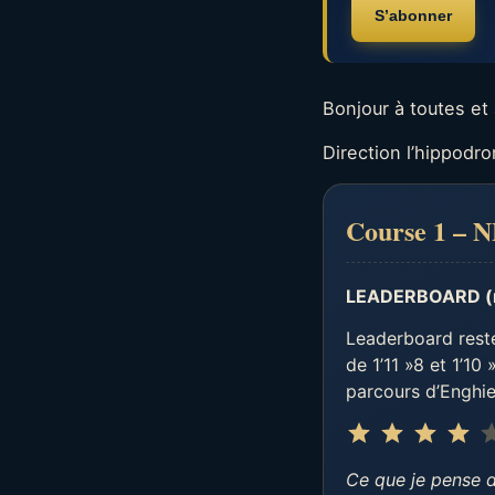
S’abonner
Bonjour à toutes et 
Direction l’hippod
Course 1 –
LEADERBOARD (
Leaderboard rest
de 1’11 »8 et 1’10
parcours d’Enghien
⭐
⭐
⭐
⭐
Ce que je pense d