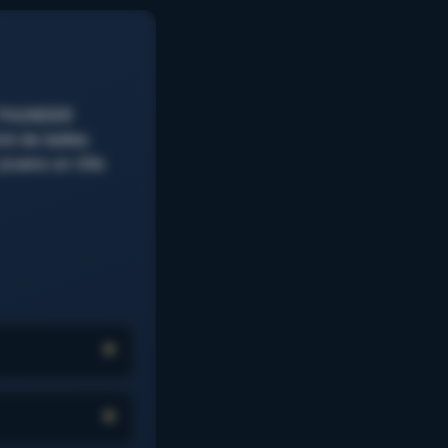
E THUNDER
ré de belles
jouera un rôle