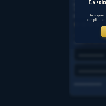
La suit
pouliche qui mont
THUNDER FIRE fils
plusieurs candi
Débloquez c
complète de 
⭐
⭐
⭐
⭐
⭐
⭐
⭐
……………………….
L’analyse de cette cou
……………….
………………….
………………………