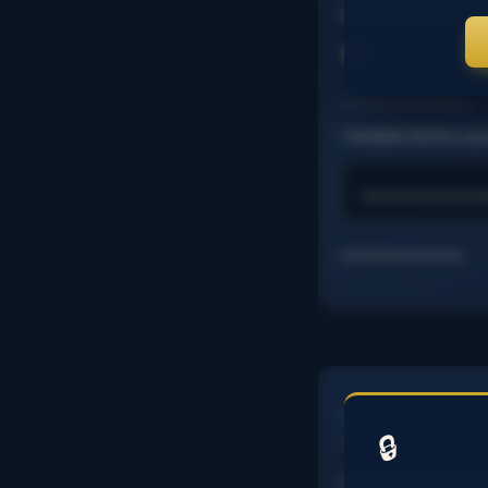
compte. WATER S
⭐
……………………….
THUNDER MOON statis
………………….
……………………..
……………
……………………..
🔒
L’analyse de cett