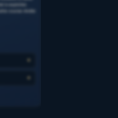
l à exploiter.
ette course révèle