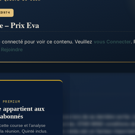
ED974
e – Prix Eva
 connecté pour voir ce contenu. Veuillez
vous Connecter
.
Rejoindre
..
…
PREMIUM
e appartient aux
abonnés
l a montré de belles choses lors de sa dernière sortie. L
sieurs candidatures intéressantes. STAR WIND conditions de
ette course et l’analyse
s profils. WATER STAR poids rendu est un facteur importan
la réunion, Quinté inclus.