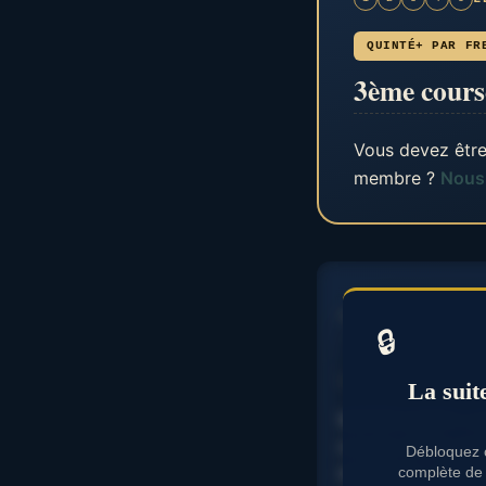
QUINTÉ+ PAR FR
3ème cours
Vous devez être
membre ?
Nous 
………………
🔒
………………
La suit
WATER EARTH cheva
course révèle plu
Débloquez c
avantager certain
complète de 