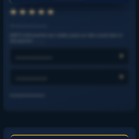
Note : 11.14 sur 5.
⭐
⭐
⭐
⭐
⭐
⭐
⭐
⭐
⭐
⭐
⭐
⭐
……………………….
EARTH SUN position aux stalles jouera un rôle crucial dans le
déroulement. ……….
…………………
………………
……………………..