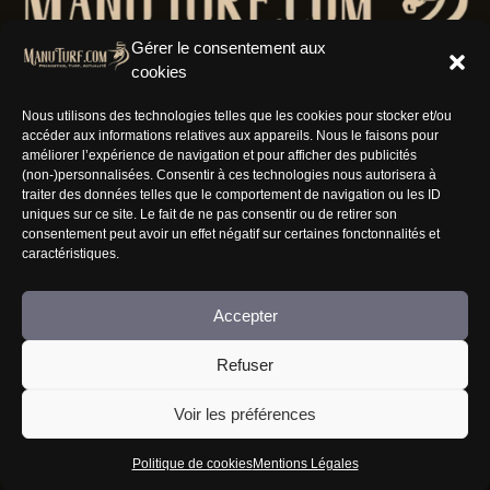
Gérer le consentement aux
cookies
Nous utilisons des technologies telles que les cookies pour stocker et/ou
accéder aux informations relatives aux appareils. Nous le faisons pour
Résaux Sociaux
améliorer l’expérience de navigation et pour afficher des publicités
(non-)personnalisées. Consentir à ces technologies nous autorisera à
traiter des données telles que le comportement de navigation ou les ID
uniques sur ce site. Le fait de ne pas consentir ou de retirer son
consentement peut avoir un effet négatif sur certaines fonctonnalités et
caractéristiques.
Informations
Accepter
Nous rejoindre
Refuser
Mentions Légales
CGV
Voir les préférences
FAQ
Politique de cookies
Mentions Légales
Jouer comporte des risques : endettement, isolement, dépendance... Faites-vous aider au
09-74-75-13-13 (appel non surtaxé).