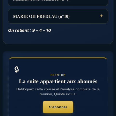
MARIE OH FREDLAU (n°10)
On retient : 9 – 4 – 10
…………..
🔒
………………
PREMIUM
WIND FIRE poids rendu est un facteur important à
La suite appartient aux abonnés
prendre en compte. MOON SUN jockey connaît
Débloquez cette course et l’analyse complète de la
bien l’hippodrome et cela peut faire la différence.
réunion, Quinté inclus.
EARTH FIRE jockey connaît bien l’hippodrome et
cela peut faire la différence. SUN WATER position
S’abonner
aux stalles jouera un rôle crucial dans le
déroulement. ………………………………………………….