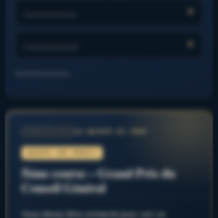
……………….
………………..
……………………..
LE QUINTÉ DU JOUR
1
2
3
4
5
QUINTÉ+ PAR FRED974
5ème course – Grand Prix du
Conseil Général
Vous devez être connecté pour voir ce