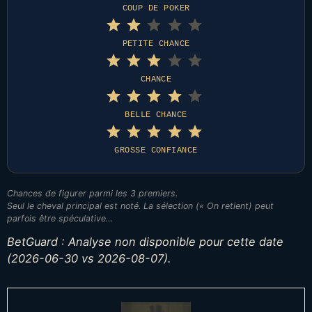
COUP DE POKER
Note : 2 sur 5.
⭐
⭐
PETITE CHANCE
Note : 3 sur 5.
⭐
⭐
CHANCE
Note : 4 sur 5.
⭐
⭐
⭐
BELLE CHANCE
Note : 5 sur 5.
⭐
⭐
⭐
⭐
GROSSE CONFIANCE
⭐
⭐
Chances de figurer parmi les 3 premiers.
⭐
Seul le cheval principal est noté. La sélection (« On retient) peut
parfois être spéculative…
BetGuard : Analyse non disponible pour cette date
(2026-06-30 vs 2026-08-07).