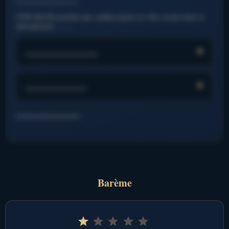
STAR MOON position aux stalles jouera un rôle crucial dans le
déroulement. ……….
…………………….
…………………
………………………..
Barème
Note : 1 sur 5.
⭐