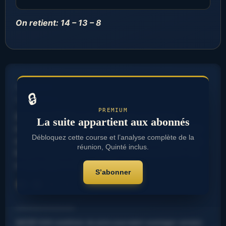
On retient: 14 – 13 – 8
………………
🔒
…………………
PREMIUM
SUN THUNDER poids rendu est un facteur
La suite appartient aux abonnés
important à prendre en compte. SUN LIGHTNING
Débloquez cette course et l’analyse complète de la
statistiques sur ce parcours sont encourageantes.
réunion, Quinté inclus.
EARTH MOON position aux stalles jouera un rôle
crucial dans le déroulement. …………………………..
S’abonner
Note : 2 sur 5.
⭐
⭐
………………………
WATER SUN conditions de piste pourraient avantager certains