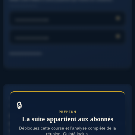
……………………….
………………..
………………..
…………………….
…………………..
🔒
………………….
PREMIUM
SKY LIGHTNING fils de (valeur) a un beau
La suite appartient aux abonnés
potentiel à exploiter. EARTH EARTH forme du jour
Débloquez cette course et l’analyse complète de la
sera un élément déterminant pour le choix du
réunion, Quinté inclus.