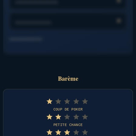
…………………….
…………………
…………………….
Barème
Note : 1 sur 5.
⭐
COUP DE POKER
Note : 2 sur 5.
⭐
⭐
PETITE CHANCE
Note : 3 sur 5.
⭐