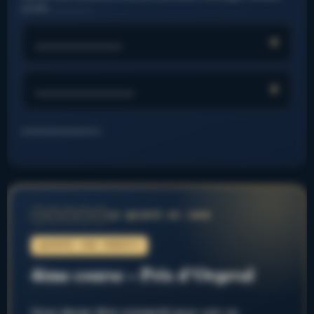
profils. ……………..
………………….
…………………….
……………………..
LE QUINTÉ DU JOUR
1
2
3
4
5
QUINTÉ+ PAR FRED974
4ème course – Prix d’Orgeval
Vous devez être connecté pour voir ce