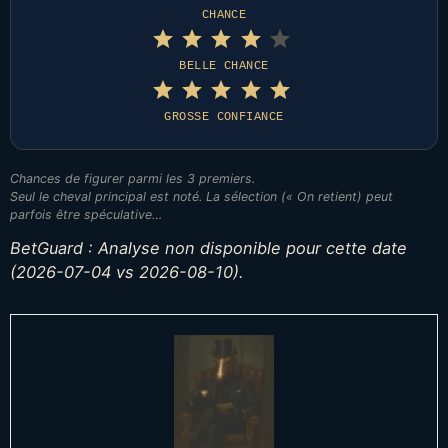
⭐
CHANCE
Note : 4 sur 5.
⭐
⭐
⭐
BELLE CHANCE
Note : 5 sur 5.
⭐
⭐
⭐
⭐
GROSSE CONFIANCE
⭐
⭐
Chances de figurer parmi les 3 premiers.
⭐
Seul le cheval principal est noté. La sélection (« On retient) peut
parfois être spéculative…
BetGuard : Analyse non disponible pour cette date
(2026-07-04 vs 2026-08-10).