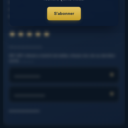
favori. MOON FIRE position aux stalles jouera un
rôle crucial dans le déroulement. LIGHTNING SKY
S’abonner
à cette pouliche qui monte en condition.
……………….
Note : 7.19 sur 5.
⭐
⭐
⭐
⭐
⭐
⭐
⭐
⭐
………………………
SKY SKY cheval a montré de belles choses lors de sa dernière
sortie. …………..
…………….
……………….
…………………….