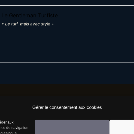
Le Gentleman Turfiste
« Le turf, mais avec style »
Gérer le consentement aux cookies
Résaux Sociaux
Infor
céder aux
ence de navigation
logies nous