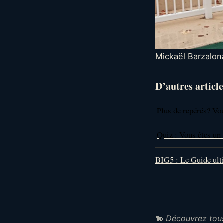
Mickaël Barzalona
D’autres article
Plus de repérés? Vo
Quiz : Vous êtes un 
BIG5 : Le Guide ult
🐎
Découvrez tou