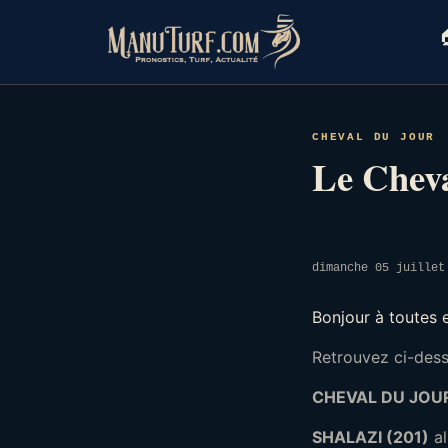
Skip
to

content
CHEVAL DU JOUR
Le Cheva
dimanche 05 juillet
Bonjour à toutes 
Retrouvez ci-desso
CHEVAL DU JOU
SHALAZI (201)
al