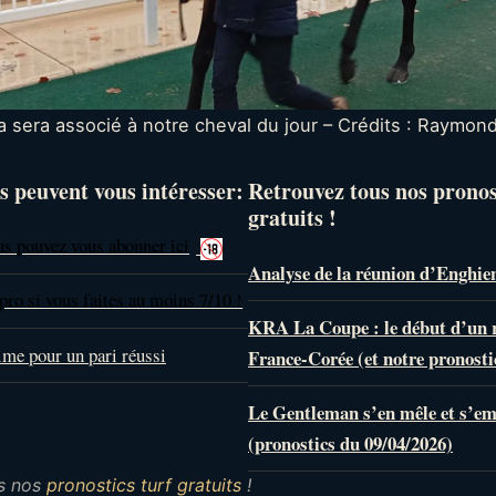
 sera associé à notre cheval du jour – Crédits : Raymond
s peuvent vous intéresser:
Retrouvez tous nos prono
gratuits !
us pouvez vous abonner ici
Analyse de la réunion d’Enghie
pro si vous faites au moins 7/10 !
KRA La Coupe : le début d’un
ime pour un pari réussi
France-Corée (et notre pronosti
Le Gentleman s’en mêle et s’e
(pronostics du 09/04/2026)
s nos
pronostics turf gratuits
!