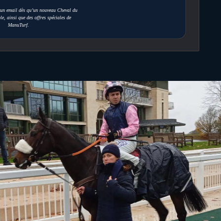
r un email dès qu’un nouveau Cheval du
le, ainsi que des offres spéciales de
ManuTurf.