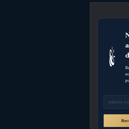
a
d
R
no
pu