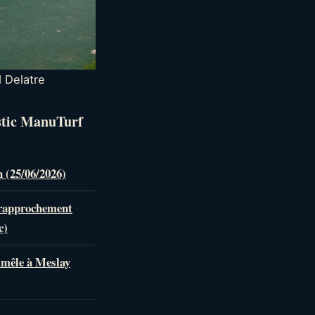
 Delatre
stic ManuTurf
n (25/06/2026)
 rapprochement
c)
mmêle à Meslay