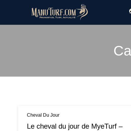
Skip
to

content
Ca
Cheval Du Jour
Le cheval du jour de MyeTurf –