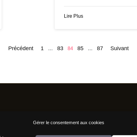
Lire Plus
Pagination
Précédent
1
83
85
87
Suivant
…
84
…
des
publications
Résaux Sociaux
Infor
Gérer le consentement aux cookies
Nous re