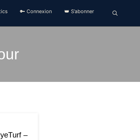
ics
🔑 Connexion
👑 S’abonner
our
MyeTurf –