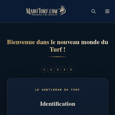
Skip
to
content
Bienvenue dans le nouveau monde du
Turf !
1
2
3
4
5
LE GENTLEMAN DU TURF
Identification