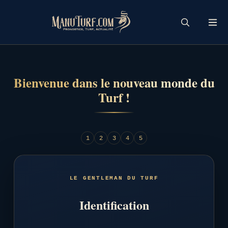
Skip
to
content
Bienvenue dans le nouveau monde du
Turf !
1
2
3
4
5
LE GENTLEMAN DU TURF
Identification