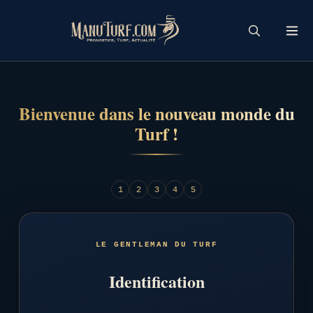
Skip
to
content
Bienvenue dans le nouveau monde du
Turf !
1
2
3
4
5
LE GENTLEMAN DU TURF
Identification