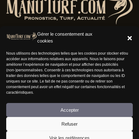
Gérer le consentement aux
cookies
Résaux Sociaux
Nous utilisons des technologies telles que les cookies pour stocker et/ou
accéder aux informations relatives aux appareils. Nous le faisons pour
améliorer l’expérience de navigation et pour afficher des publicités
(non-)personnalisées. Consentir à ces technologies nous autorisera à
traiter des données telles que le comportement de navigation ou les ID
uniques sur ce site. Le fait de ne pas consentir ou de retirer son
Informations
consentement peut avoir un effet négatif sur certaines fonctonnalités et
caractéristiques.
Nous rejoindre
Accepter
Mentions Légales
CGV
Refuser
FAQ
Voir les préférences
Jouer comporte des risques : endettement, isolement, dépendance... Faites-vous aider au