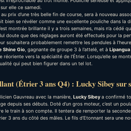
est irréprochable au trot monté. Pouliche sérieuse et appliqu
ur elle ce samedi.
 au prix d’une très belle fin de course, sera à nouveau ass
it bien se révéler comme une excellente pouliche dans la di
’est montrée brillante il y a trois semaines, mais n’a cédé q
Nul doute que des réglages auront été effectués pour la pen
neur souhaitera probablement remettre les pendules à l’heur
e Shine Gio
, gagnante de groupe 3 à l’attelé, et à
Lipangua
 réoriente vers la spécialité de l’Étrier. Lorsqu’elle se mont
alité qui peut bien figurer dans un tel lot.
llant (Étrier 3 ans Q4) : Lucky Sibey sur 
élicien Gauvreau avec la manière,
Lucky Sibey
a confirmé to
ge depuis ses débuts. Doté d’un gros moteur, c’est un poula
e le train à son compte. Il tentera de remporter la second
Étrier 3 ans du côté des mâles. Le fils d’Etonnant sera une no