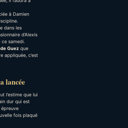
ée, il faudra à
ociée à Damien
scipline.
ue dans les
sionnaire d’Alexis
e ce samedi.
 de Guez
que
re appliquée, c’est
sa lancée
ut l’estime que lui
in dur qui est
e épreuve
uvelle fois plaqué