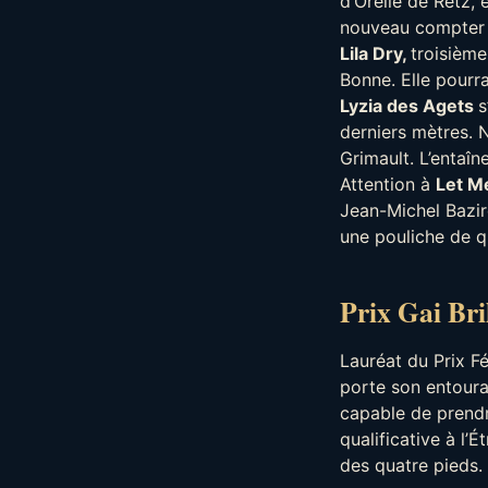
d’Orélie de Retz, 
nouveau compter s
Lila Dry,
troisième
Bonne. Elle pourra
Lyzia des Agets
s
derniers mètres. 
Grimault. L’entaî
Attention à
Let M
Jean-Michel Bazire
une pouliche de qu
Prix Gai Bri
Lauréat du Prix F
porte son entoura
capable de prendr
qualificative à l’
des quatre pieds.