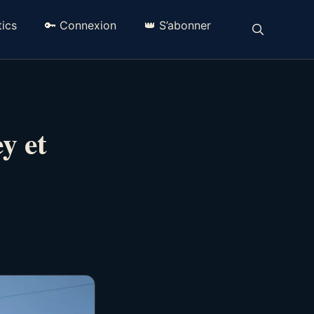
ics
🔑 Connexion
👑 S’abonner
y et