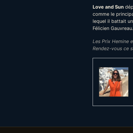
Love and Sun
dép
comme le principal
lequel il battait u
Félicien Gauvreau
L
es Prix Hemine et
Rendez-vous ce s