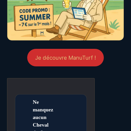
Je découvre ManuTurf !
Ne
manquez
aucun
Cheval