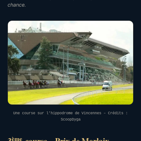
chance.
Une course sur l’hippodrome de Vincennes – Crédits :
ScoopDyga
ème
3
course – Prix de Morlaix