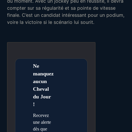
du moment. Avec un jockey peu en réussite, il devra
compter sur sa régularité et sa pointe de vitesse
finale. C’est un candidat intéressant pour un podium,
voire la victoire si le scénario lui sourit.
Ne
manquez
aucun
Cheval
du Jour
!
Recevez
une alerte
dès que