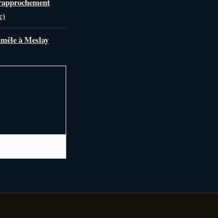
 rapprochement
c)
mmêle à Meslay