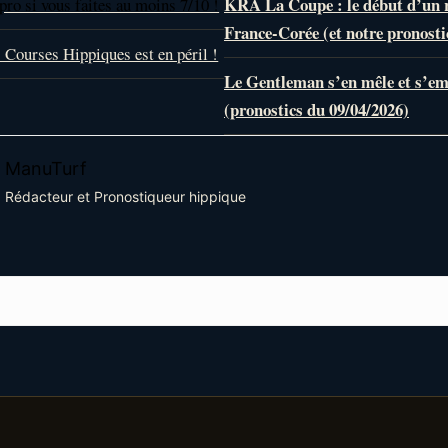
KRA La Coupe : le début d’un
pro si vous faites au moins 7/10 !
France-Corée (et notre pronosti
Courses Hippiques est en péril !
Le Gentleman s’en mêle et s’e
(pronostics du 09/04/2026)
ManuTurf
Rédacteur et Pronostiqueur hippique