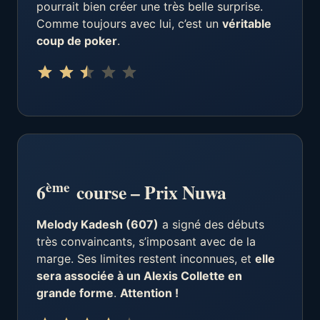
pourrait bien créer une très belle surprise.
Comme toujours avec lui, c’est un
véritable
coup de poker
.
Note : 2.5 sur 5.
⭐
⭐
⭐
ème
6
course – Prix Nuwa
Melody Kadesh (607)
a signé des débuts
très convaincants, s’imposant avec de la
marge. Ses limites restent inconnues, et
elle
sera associée à un Alexis Collette en
grande forme
.
Attention !
Note : 4 sur 5.