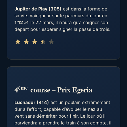
Jupiter de Play (305)
est dans la forme de
sa vie. Vainqueur sur le parcours du jour en
1’12 »1
le 22 mars, il n’aura qu’à soigner son
départ pour espérer signer la passe de trois.
Note : 3.5 sur 5.
⭐
⭐
⭐
⭐
ème
4
course – Prix Egeria
Luchador (414)
est un poulain extrêmement
dur à l’effort, capable d’évoluer le nez au
vent sans démériter pour finir. Le jour où il
parviendra à prendre le train à son compte, il