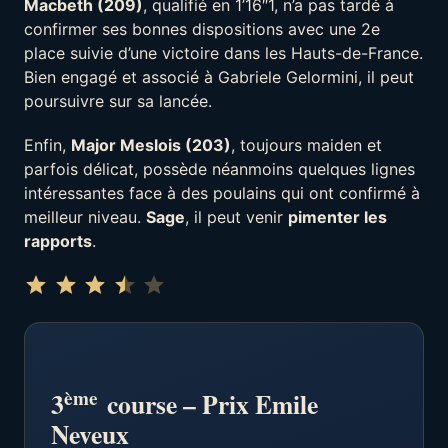
Macbeth (209)
, qualifié en 1’16″1, n’a pas tardé à
confirmer ses bonnes dispositions avec une 2e
place suivie d’une victoire dans les Hauts-de-France.
Bien engagé et associé à Gabriele Gelormini, il peut
poursuivre sur sa lancée.
Enfin,
Major Meslois (203)
, toujours maiden et
parfois délicat, possède néanmoins quelques lignes
intéressantes face à des poulains qui ont confirmé à
meilleur niveau.
Sage
, il peut venir
pimenter les
rapports
.
Note : 3.5 sur 5.
⭐
⭐
⭐
⭐
ème
3
course – Prix Emile
Neveux