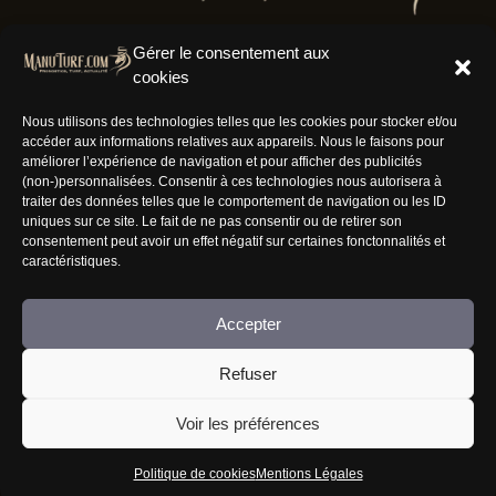
Gérer le consentement aux
cookies
Résaux Sociaux
Nous utilisons des technologies telles que les cookies pour stocker et/ou
accéder aux informations relatives aux appareils. Nous le faisons pour
améliorer l’expérience de navigation et pour afficher des publicités
(non-)personnalisées. Consentir à ces technologies nous autorisera à
traiter des données telles que le comportement de navigation ou les ID
uniques sur ce site. Le fait de ne pas consentir ou de retirer son
Informations
consentement peut avoir un effet négatif sur certaines fonctonnalités et
caractéristiques.
Nous rejoindre
Accepter
Mentions Légales
CGV
Refuser
FAQ
Voir les préférences
Jouer comporte des risques : endettement, isolement, dépendance... Faites-vous aider au
09-74-75-13-13 (appel non surtaxé).
Politique de cookies
Mentions Légales