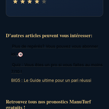
⭐
⭐
⭐
⭐
D’autres articles peuvent vous intéresser:
Plus de repérés? Vous pouvez vous abonner
ici
Quiz : Vous êtes un pro si vous faites au moins
7/10 !
BIG5 : Le Guide ultime pour un pari réussi
Retrouvez tous nos pronostics ManuTurf
gratuits !