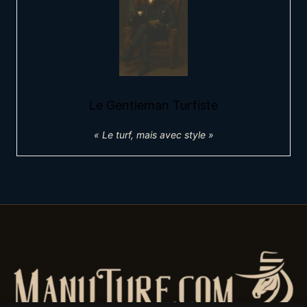
Le Gentleman Turfiste
« Le turf, mais avec style »