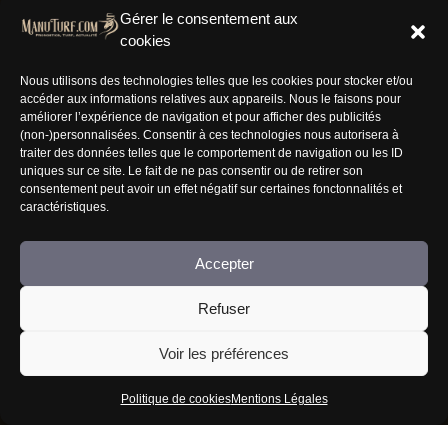
Gérer le consentement aux
cookies
Nous utilisons des technologies telles que les cookies pour stocker et/ou
accéder aux informations relatives aux appareils. Nous le faisons pour
Résaux Sociaux
améliorer l’expérience de navigation et pour afficher des publicités
(non-)personnalisées. Consentir à ces technologies nous autorisera à
traiter des données telles que le comportement de navigation ou les ID
uniques sur ce site. Le fait de ne pas consentir ou de retirer son
consentement peut avoir un effet négatif sur certaines fonctonnalités et
caractéristiques.
Informations
Accepter
Nous rejoindre
Refuser
Mentions Légales
CGV
Voir les préférences
FAQ
Politique de cookies
Mentions Légales
Jouer comporte des risques : endettement, isolement, dépendance... Faites-vous aider au
09-74-75-13-13 (appel non surtaxé).