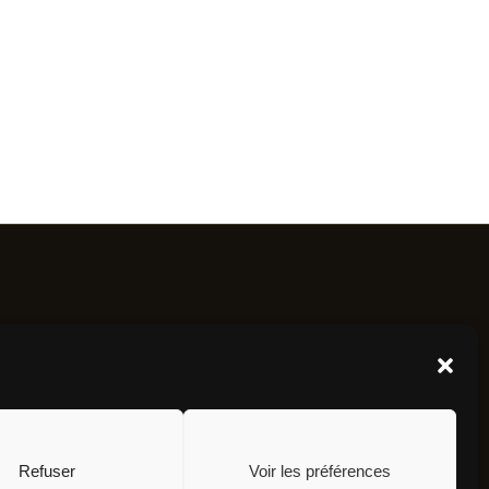
mations
joindre
ns Légales
Refuser
Voir les préférences