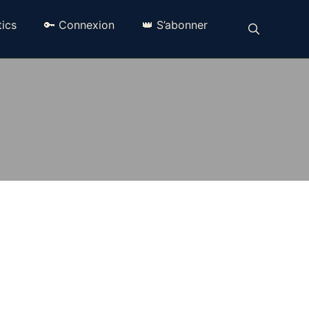
ics
🔑 Connexion
👑 S’abonner