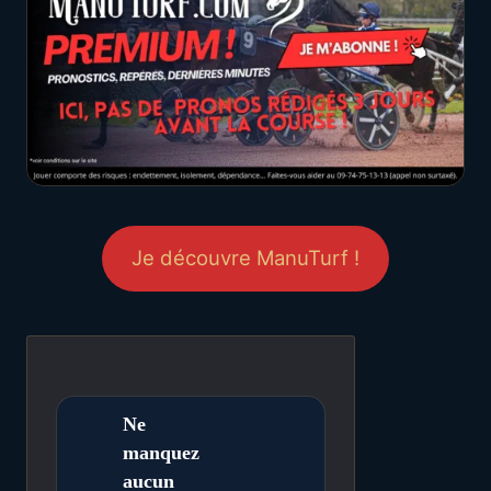
Je découvre ManuTurf !
Ne
manquez
aucun