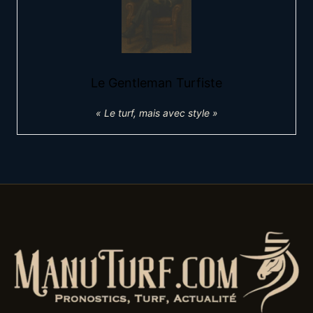
Le Gentleman Turfiste
« Le turf, mais avec style »